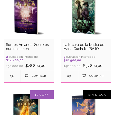
Somos Arcanos: Secretos
La locura de la bestia de
que nos unen
Marta Cuchelo (BAJO
DEMANDA)
2
cuotas sin interés de
2
cuotas sin interés de
$14.400,00
$18.900,00
$28.800,00
$37.800,00
$32.000,00
$42.000,00
10
%
OFF
SIN STOCK