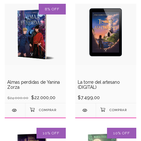
8
%
OFF
Almas perdidas de Yanina
La torre del artesano
Zorza
(DIGITAL)
$22.000,00
$7.499,00
$24.000,00
10
%
OFF
10
%
OFF