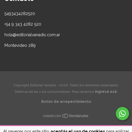
5493434282520
+54 9 343 4282 520
hola@editorialvanadis.com.ar
Montevideo 289
Copyright Editorial Vanadis - 2026. Todos los derechos reservados.
Defensa de las y los consumidores. Para reclamos
ingresá acá.
Botón de arrepentimiento
Al navegar por este sitio
aceptás el uso de cookies
para agilizar