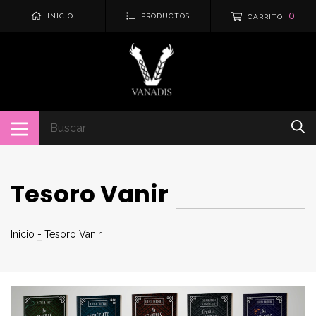
0
INICIO
PRODUCTOS
CARRITO
Tesoro Vanir
Inicio
-
Tesoro Vanir