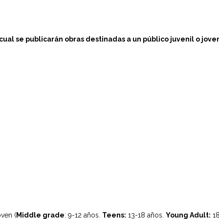
 cual se publicarán obras destinadas a un público juvenil o jove
oven (
Middle grade
: 9-12 años.
Teens:
13-18 años.
Young Adult:
18