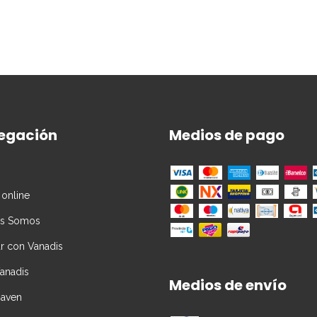
egación
Medios de pago
 online
es Somos
ar con Vanadis
Vanadis
Medios de envío
Daven