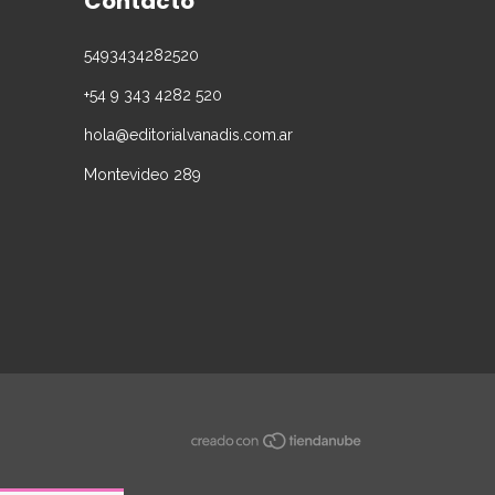
Contacto
5493434282520
+54 9 343 4282 520
hola@editorialvanadis.com.ar
Montevideo 289