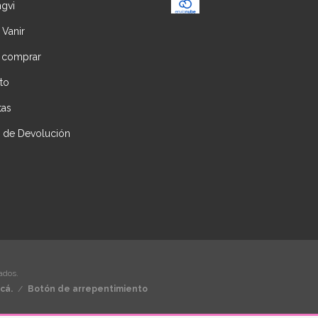
ngvi
 Vanir
 comprar
to
tas
ca de Devolución
ados.
cá.
/
Botón de arrepentimiento