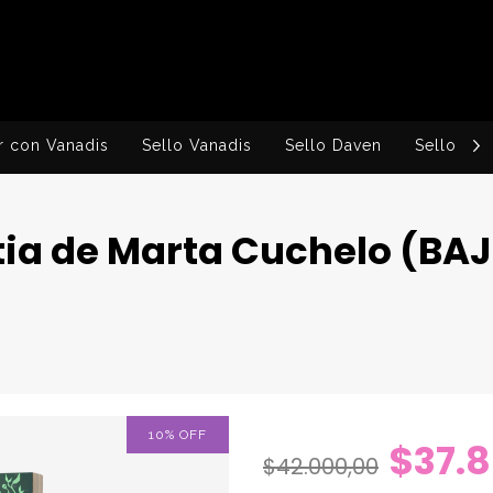
r con Vanadis
Sello Vanadis
Sello Daven
Sello Ingv
stia de Marta Cuchelo (BA
10
%
OFF
$37.
$42.000,00