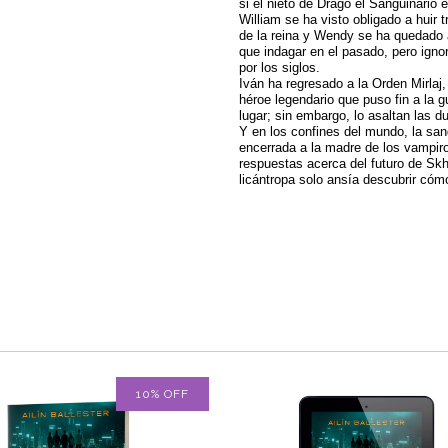
si el nieto de Drago el Sanguinario 
William se ha visto obligado a huir 
de la reina y Wendy se ha quedado at
que indagar en el pasado, pero ignor
por los siglos.
Iván ha regresado a la Orden Mirla
héroe legendario que puso fin a la
lugar; sin embargo, lo asaltan las 
Y en los confines del mundo, la sa
encerrada a la madre de los vampiros
respuestas acerca del futuro de Skhä
licántropa solo ansía descubrir có
10
%
OFF