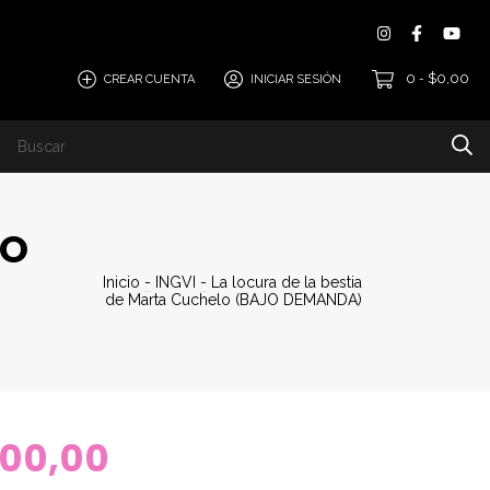
0
$0,00
CREAR CUENTA
INICIAR SESIÓN
-
i
Tesoro Vanir
Dónde comprar
Contacto
Preve
JO
Inicio
-
INGVI
-
La locura de la bestia
de Marta Cuchelo (BAJO DEMANDA)
800,00