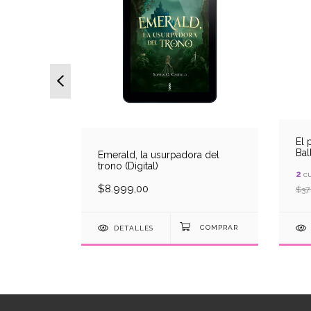
El 
Bal
Butkus
Emerald, la usurpadora del
trono (Digital)
2
cu
00
$8.999,00
$37
DETALLES