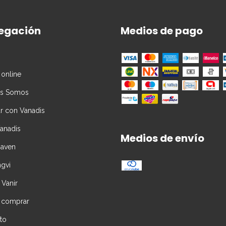
egación
Medios de pago
 online
es Somos
ar con Vanadis
Vanadis
Medios de envío
Daven
ngvi
 Vanir
 comprar
to