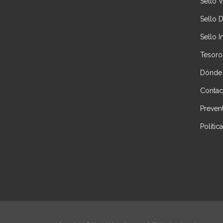
Sello 
Sello 
Sello I
Tesoro
Dónde
Contac
Preven
Políti