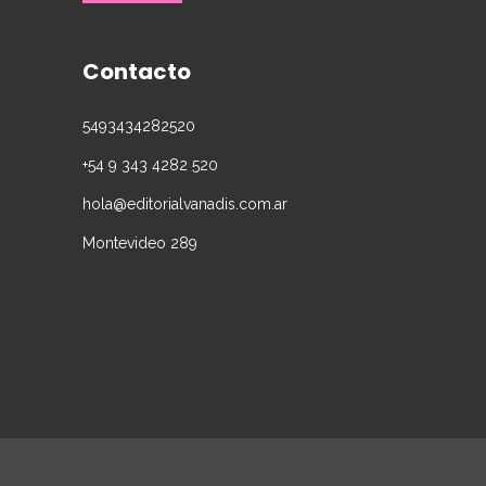
Contacto
5493434282520
+54 9 343 4282 520
hola@editorialvanadis.com.ar
Montevideo 289