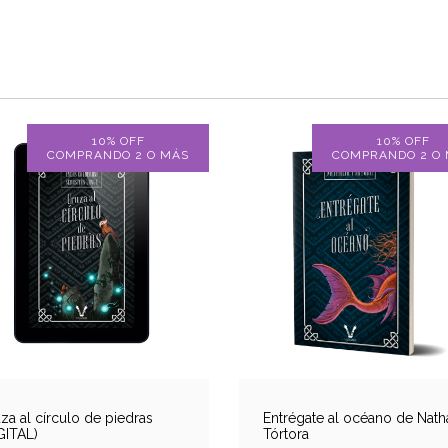
10% OFF
10% OFF
COMPRANDO 2 O MÁS
COMPRANDO 2 O
za al círculo de piedras
Entrégate al océano de Natha
GITAL)
Tórtora