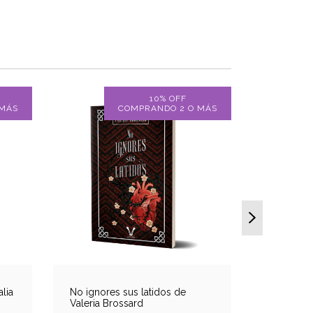
10% OFF
 MÁS
COMPRANDO 2 O MÁS
lia
No ignores sus latidos de
Valeria Brossard
Entrégate