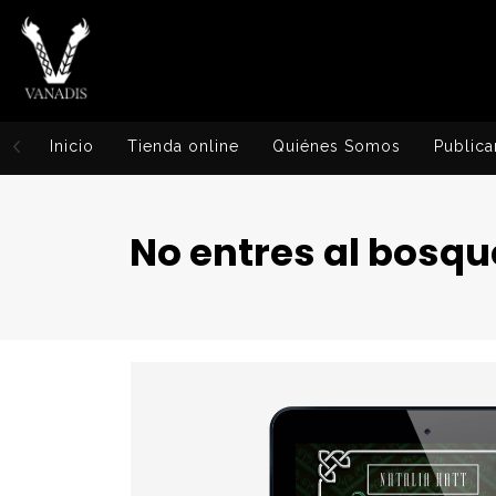
Inicio
Tienda online
Quiénes Somos
Publica
No entres al bosqu