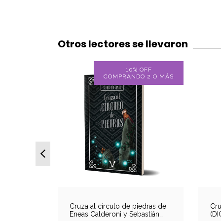
Otros lectores se llevaron
OFF
10% OFF
O 2 O MÁS
COMPRANDO 2 O MÁS
de Karina
Cruza al círculo de piedras de
Cru
Eneas Calderoni y Sebastián
(DI