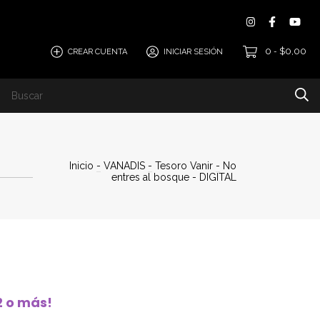
0
$0,00
CREAR CUENTA
INICIAR SESIÓN
-
i
Tesoro Vanir
Dónde comprar
Contacto
Preve
Inicio
-
VANADIS
-
Tesoro Vanir
-
No
entres al bosque - DIGITAL
 o más!