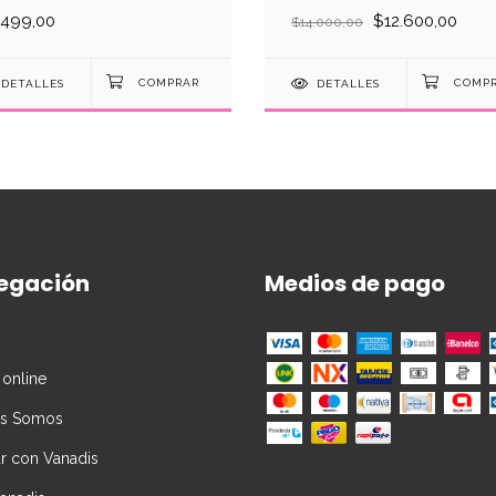
.499,00
$12.600,00
$14.000,00
DETALLES
DETALLES
egación
Medios de pago
 online
es Somos
ar con Vanadis