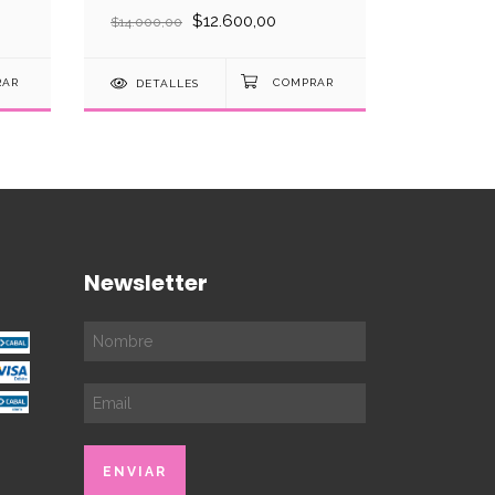
$12.600,00
$4.499,
$14.000,00
DETALLES
DETAL
Newsletter