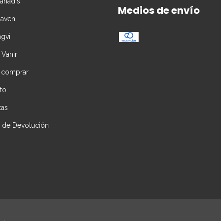
Vanadis
Medios de envío
Daven
ngvi
 Vanir
 comprar
to
tas
ca de Devolución