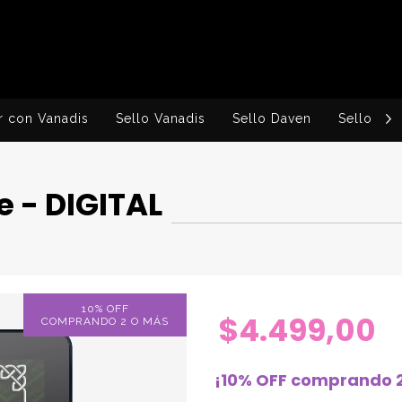
r con Vanadis
Sello Vanadis
Sello Daven
Sello Ingv
e - DIGITAL
10% OFF
$4.499,00
COMPRANDO 2 O MÁS
¡10% OFF comprando 2