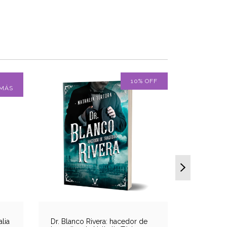
10
%
OFF
 MÁS
lia
Dr. Blanco Rivera: hacedor de
La melod