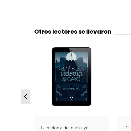
Otros lectores se llevaron
10
%
OFF
oscura -
La melodía del que cayó -
Dr.