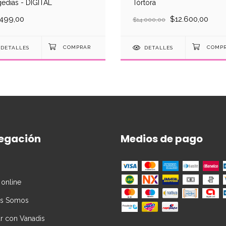
gedias - DIGITAL
Tórtora
.499,00
$12.600,00
$14.000,00
DETALLES
DETALLES
egación
Medios de pago
 online
es Somos
ar con Vanadis