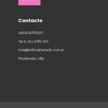
Contacto
5493434282520
+54 9 343 4282 520
hola@editorialvanadis.com.ar
Montevideo 289