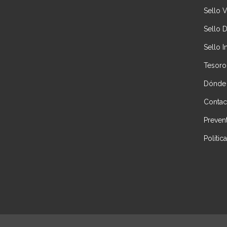
Sello 
Sello 
Sello I
Tesoro
Dónde
Contac
Preven
Políti