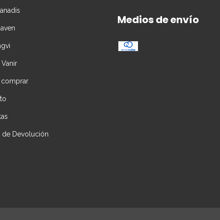
Vanadis
Medios de envío
Daven
ngvi
 Vanir
 comprar
to
tas
ca de Devolución