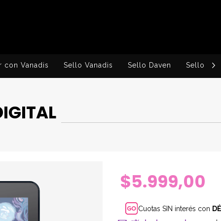
r con Vanadis
Sello Vanadis
Sello Daven
Sello Ingv
DIGITAL
$5.999,00
Cuotas SIN interés con
D