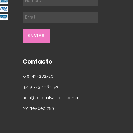
Contacto
5493434282520
+54 9 343 4282 520
hola@editorialvanadis.com.ar
Montevideo 289