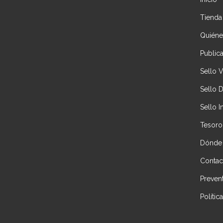
Tienda
Quién
Public
Sello 
Sello 
Sello I
Tesoro
Dónde
Contac
Preven
Políti