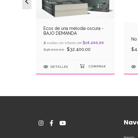
Ecos de una melodía oscura -
BAJO DEMANDA
e Nathalia
No 
2
cuotas sin interés de
$16.200,00
0
$32.400,00
$4
$36.000,00
DETALLES
Nav
Inicio