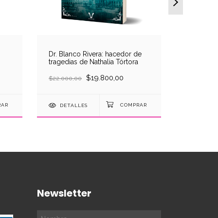
Dr. Blanco Rivera: hacedor de
Somos ar
tragedias de Nathalia Tórtora
perdidos 
$19.800,00
$22.000,00
$24.000,0
DETALLES
DETAL
Newsletter