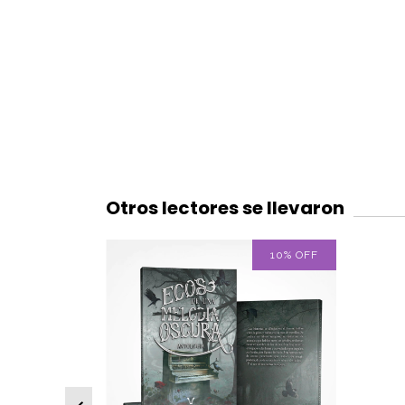
Otros lectores se llevaron
OFF
10
%
OFF
O 2 O MÁS