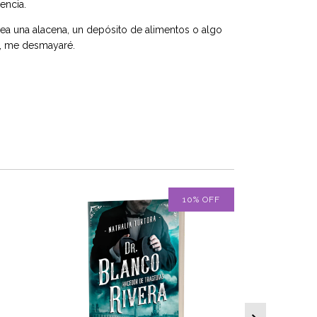
encia.
sea una alacena, un depósito de alimentos o algo
o, me desmayaré.
10
%
OFF