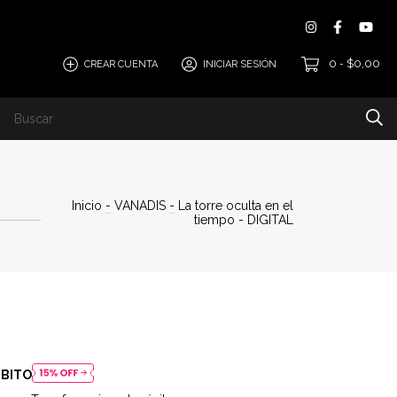
0
$0,00
CREAR CUENTA
INICIAR SESIÓN
-
i
Tesoro Vanir
Dónde comprar
Contacto
Preve
Inicio
-
VANADIS
-
La torre oculta en el
tiempo - DIGITAL
ÉBITO