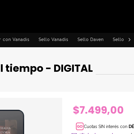
r con Vanadis
Sello Vanadis
Sello Daven
Sello Ingv
el tiempo - DIGITAL
$7.499,00
Cuotas SIN interés con
D