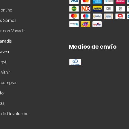
 online
es Somos
ar con Vanadis
Vanadis
Medios de envío
Daven
ngvi
 Vanir
 comprar
to
tas
ca de Devolución