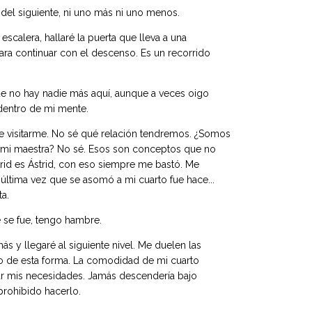
del siguiente, ni uno más ni uno menos.
escalera, hallaré la puerta que lleva a una
ara continuar con el descenso. Es un recorrido
e no hay nadie más aquí, aunque a veces oigo
 dentro de mi mente.
de visitarme. No sé qué relación tendremos. ¿Somos
s mi maestra? No sé. Esos son conceptos que no
rid es Ástrid, con eso siempre me bastó. Me
 última vez que se asomó a mi cuarto fue hace...
a.
 se fue, tengo hambre.
s y llegaré al siguiente nivel. Me duelen las
o de esta forma. La comodidad de mi cuarto
iar mis necesidades. Jamás descendería bajo
prohibido hacerlo.