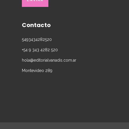
Contacto
5493434282520
+54 9 343 4282 520
hola@editorialvanadis.com.ar
Montevideo 289