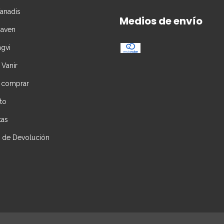
Vanadis
Medios de envío
Daven
ngvi
 Vanir
 comprar
to
tas
ca de Devolución