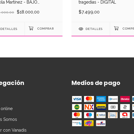
ila Martínez - BAJO
tragedias - DIGITAL
MANDA
$18.000,00
$7.499,00
.000,00
DETALLES
DETALLES
egación
Medios de pago
 online
es Somos
ar con Vanadis