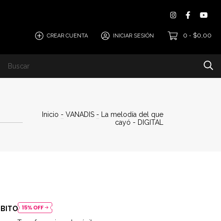
0
$0,00
CREAR CUENTA
INICIAR SESIÓN
-
i
Tesoro Vanir
Dónde comprar
Contacto
Preve
Inicio
-
VANADIS
-
La melodía del que
cayó - DIGITAL
ÉBITO