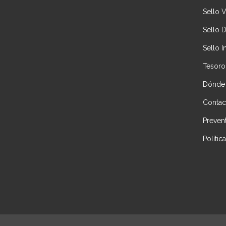
Sello 
Sello 
Sello I
Tesoro
Dónde
Contac
Preven
Políti