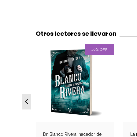
Otros lectores se llevaron
OFF
10
%
OFF
O 2 O MÁS
Dr. Blanco Rivera: hacedor de
La 