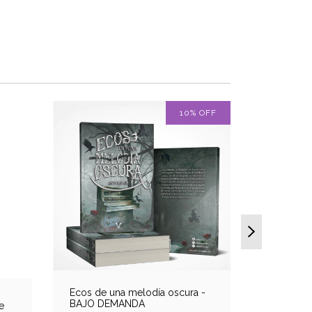
10
%
OFF
Ecos de una melodía oscura -
BAJO DEMANDA
e
Entrégate