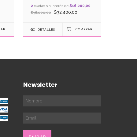
Tórtora
2
cuotas sin interés de
$16.200,00
$32.400,00
$36.000,00
$14.000,0
DETALLES
DETAL
Newsletter