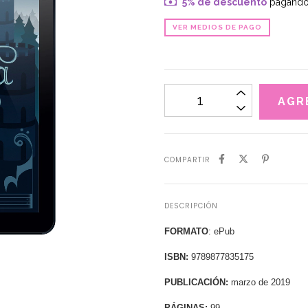
5% de descuento
pagando 
VER MEDIOS DE PAGO
COMPARTIR
DESCRIPCIÓN
FORMATO
: ePub
ISBN:
9789877835175
PUBLICACIÓN:
marzo de 2019
PÁGINAS:
99