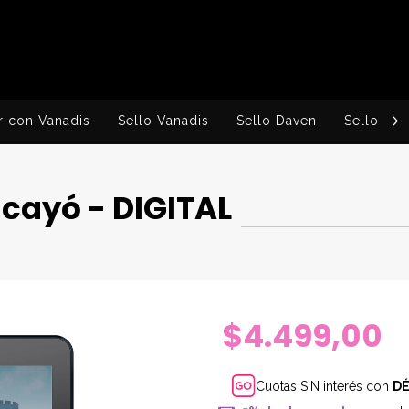
r con Vanadis
Sello Vanadis
Sello Daven
Sello Ingv
 cayó - DIGITAL
$4.499,00
Cuotas SIN interés con
D