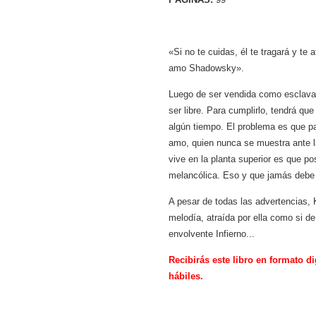
«Si no te cuidas, él te tragará y te
amo Shadowsky».
Luego de ser vendida como esclava, 
ser libre. Para cumplirlo, tendrá que
algún tiempo. El problema es que pa
amo, quien nunca se muestra ante 
vive en la planta superior es que p
melancólica. Eso y que jamás debe t
A pesar de todas las advertencias, 
melodía, atraída por ella como si d
envolvente Infierno...
Recibirás este libro en formato di
hábiles.